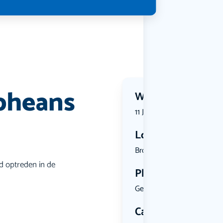
pheans
Wanneer?
11 July 2026 | 21:00
Locatie
Brouwersha...
d optreden in de
Plekken
Geen limiet
Categorie