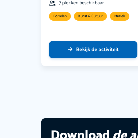
7 plekken beschikbaar
Borrelen
Kunst & Cultuur
Muziek
Bekijk de activiteit
Download
de 