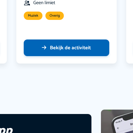
Geen limiet
Muziek
Overig
Bekijk de activiteit
app