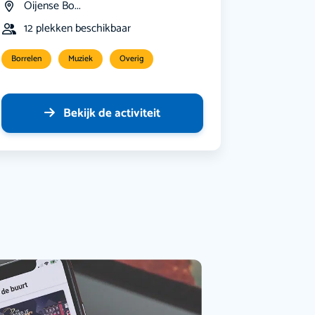
Oijense Bo...
12 plekken beschikbaar
Borrelen
Muziek
Overig
Bekijk de activiteit