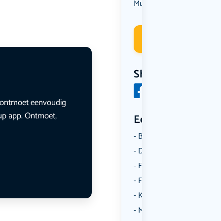
Muziek
Overig
,
Deelneme
Share
en ontmoet eenvoudig
lup app. Ontmoet,
Een aantal catego
Borrelen
Dansen
Fietsen
Film
Kunst & Cultuur
Muziek