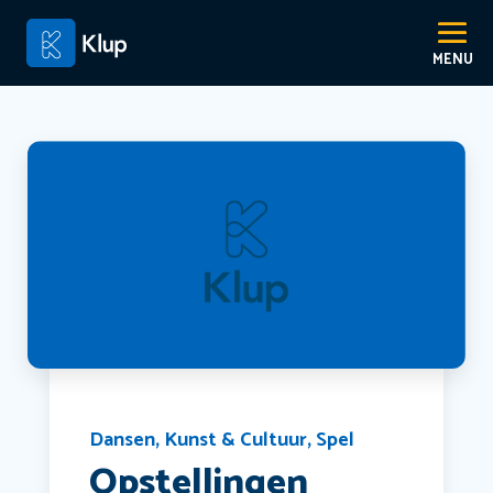
Dansen
,
Kunst & Cultuur
,
Spel
Opstellingen