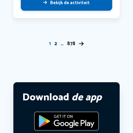
Bekijk de activiteit
1
2
…
878
Download
de app