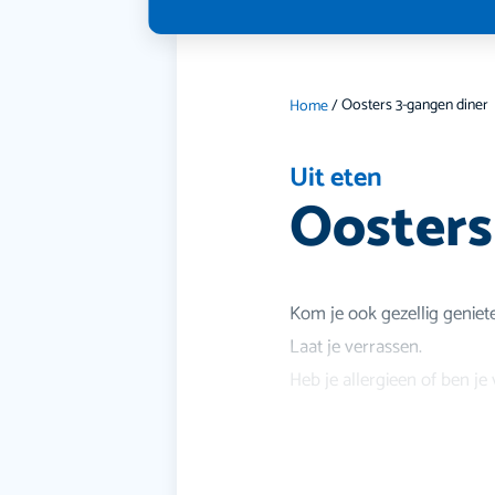
Oosters 3-gangen diner
Home
/
Uit eten
Oosters
Kom je ook gezellig geniet
Laat je verrassen.
Heb je allergieen of ben j