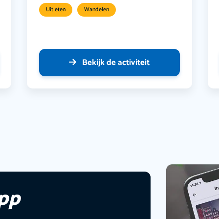
Uit eten
Wandelen
Bekijk de activiteit
app