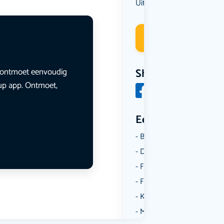
Uit eten
Deelneme
en ontmoet eenvoudig
Share
lup app. Ontmoet,
Een aantal catego
Borrelen
Dansen
Fietsen
Film
Kunst & Cultuur
Muziek