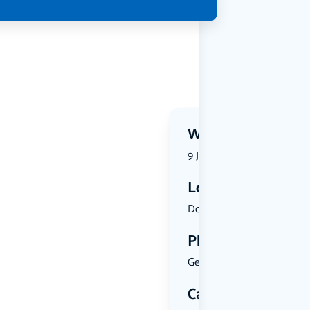
Wanneer?
9 July 2026 | 18:30
Locatie
Dorpsstraa...
Plekken
Geen limiet
Categorie