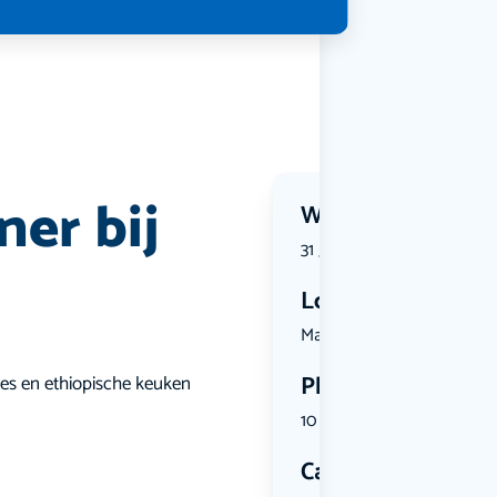
ner bij
Wanneer?
31 July 2026 | 18:00
Locatie
Markt 42, ...
Plekken
ees en ethiopische keuken
10 plekken beschikbaar
Categorie