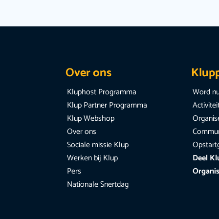
Over ons
Klup
Kluphost Programma
Word nu
Klup Partner Programma
Activite
Klup Webshop
Organise
Over ons
Communi
Sociale missie Klup
Opstart
Werken bij Klup
Deel Kl
Pers
Organis
Nationale Snertdag