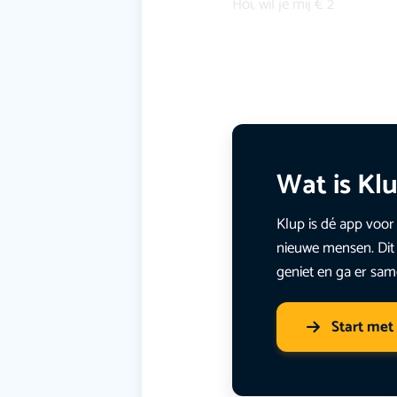
Hoi, wil je mij € 2
Wat is Kl
Klup is dé app voor 
nieuwe mensen. Dit 
geniet en ga er sam
Start met