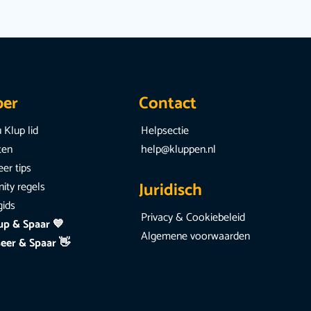
per
Contact
 Klup lid
Helpsectie
iten
help@kluppen.nl
er tips
Juridisch
ty regels
gids
Privacy & Cookiebeleid
up & Spaar 💙
Algemene voorwaarden
eer & Spaar 👋