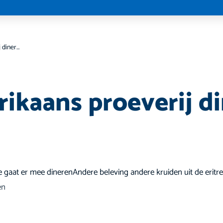
Oost Afrikaans proeverij diner bij adulis
ikaans proeverij di
ie gaat er mee dinerenAndere beleving andere kruiden uit de eritr
en