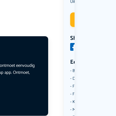
Uit eten
Deelneme
Share
Een aantal catego
en ontmoet eenvoudig
Borrelen
lup app. Ontmoet,
Dansen
Fietsen
Film
Kunst & Cultuur
Muziek