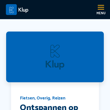
Fietsen
,
Overig
,
Reizen
Ontspannen op