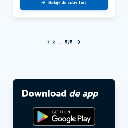
Bekijk de activiteit
1
2
…
878
Download
de app