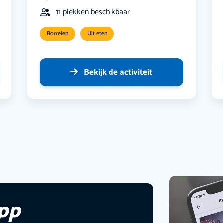
11 plekken beschikbaar
Borrelen
Uit eten
Bekijk de activiteit
app