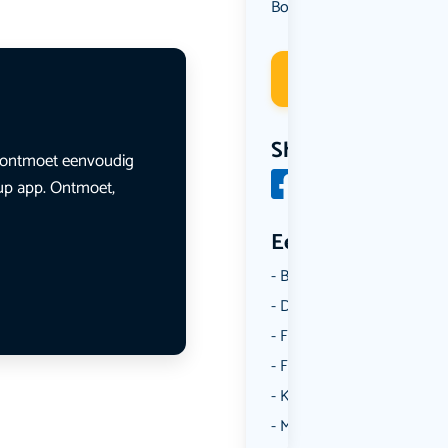
Borrelen
Uit eten
Wandele
,
,
Deelneme
Share
en ontmoet eenvoudig
lup app. Ontmoet,
Een aantal catego
Borrelen
Dansen
Fietsen
Film
Kunst & Cultuur
Muziek