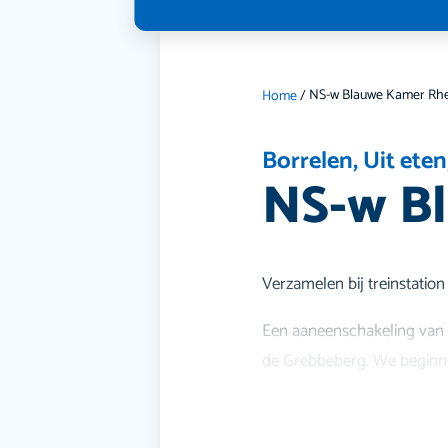
Home
/
Borrelen
,
Uit eten
NS-w B
Verzamelen bij treinstatio
Een aaneenschakeling van 
de Grebbeberg. We beginn