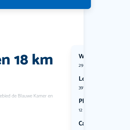
n 18 km
Wanneer?
29 August 2026 | 12:00
Locatie
3911 BG Rh...
gebied de Blauwe Kamer en
Plekken
12 plekken beschikbaar
Categorie