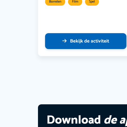
Borrelen
Film
Spel
Bekijk de activiteit
Download
de 