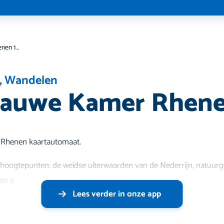
NS-w Blauwe Kamer Rhenen 18 km
,
Wandelen
lauwe Kamer Rhene
n Rhenen kaartautomaat.
hoogtepunten: de weidse uiterwaarden van de Nederrijn, natuur
en e
Lees verder in onze app