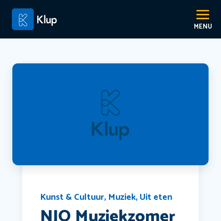
Kunst & Cultuur
,
Muziek
,
Uit eten
NJO Muziekzomer