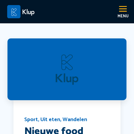
Sport
,
Uit eten
,
Wandelen
Nieuwe food