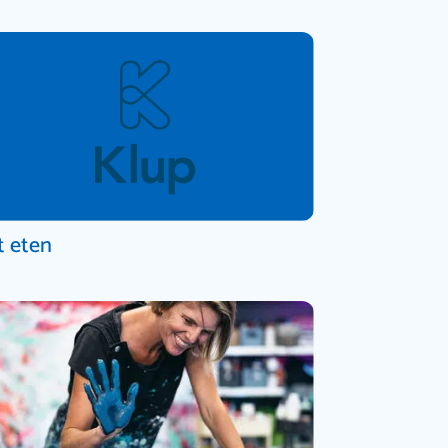
t eten