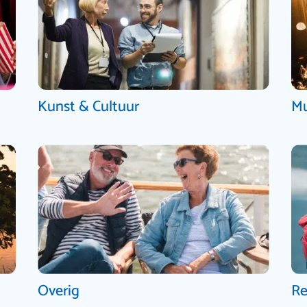
Kunst & Cultuur
Mu
Overig
Re