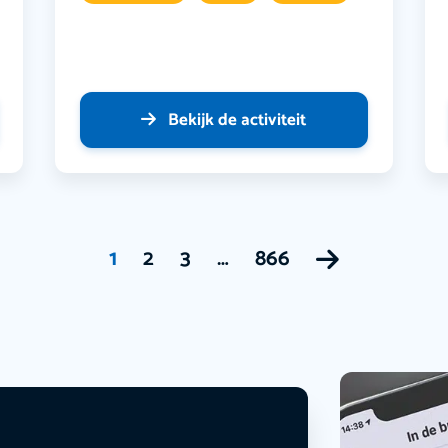
Bekijk de activiteit
1
2
3
…
866