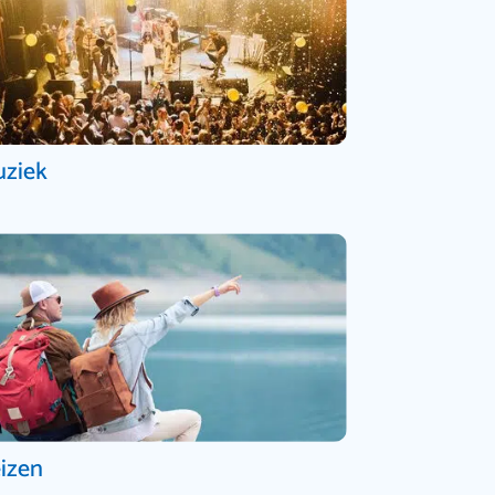
ziek
izen