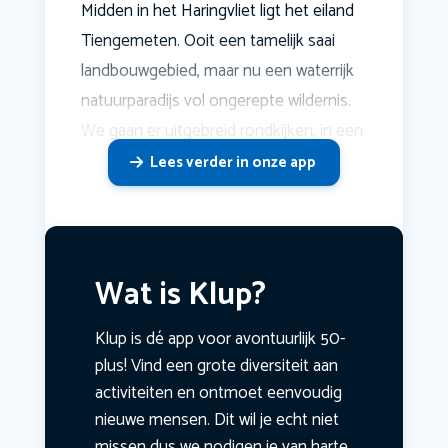
Midden in het Haringvliet ligt het eiland
Tiengemeten. Ooit een tamelijk saai
landbouwgebied, maar nu een waterrijk
natuurparadijs vol ongerepte wildernis.
We gaan er uitgebreid rondkijken, in een
Lees verder in onze app
Wat is Klup?
Klup is dé app voor avontuurlijk 50-
plus! Vind een grote diversiteit aan
activiteiten en ontmoet eenvoudig
nieuwe mensen. Dit wil je echt niet
missen dus we nodigen je van harte