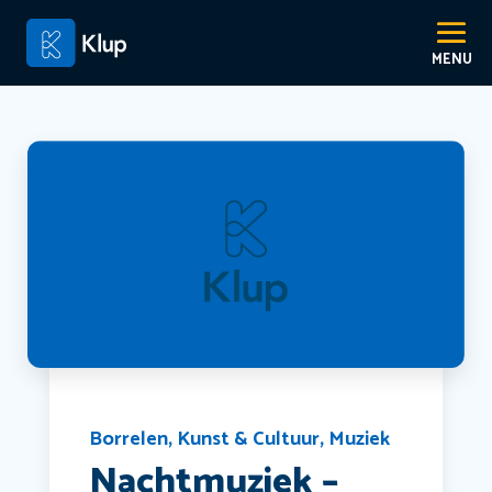
Borrelen
,
Kunst & Cultuur
,
Muziek
Nachtmuziek –