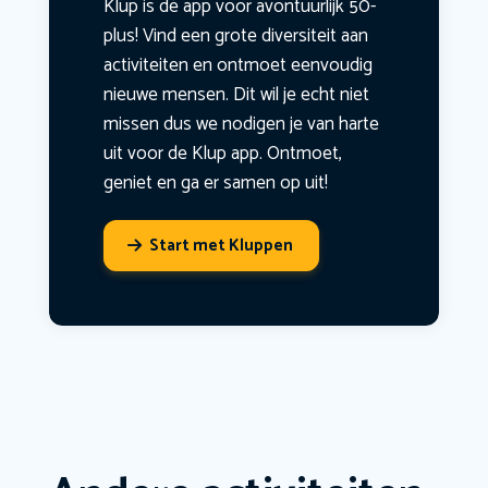
Klup is dé app voor avontuurlijk 50-
plus! Vind een grote diversiteit aan
activiteiten en ontmoet eenvoudig
nieuwe mensen. Dit wil je echt niet
missen dus we nodigen je van harte
uit voor de Klup app. Ontmoet,
geniet en ga er samen op uit!
Start met Kluppen