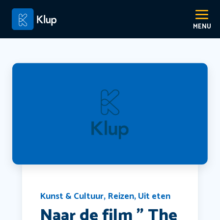
Kunst & Cultuur
,
Reizen
,
Uit eten
Naar de film ” The