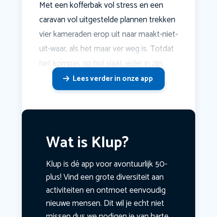
Met een kofferbak vol stress en een
caravan vol uitgestelde plannen trekken
vier kameraden erop uit naar maakt-niet-
uit-waar, als het maar ver weg is. Totdat
het kompas op hol slaat, ieder in zijn
Lees verder in onze app
Wat is Klup?
Klup is dé app voor avontuurlijk 50-
plus! Vind een grote diversiteit aan
activiteiten en ontmoet eenvoudig
nieuwe mensen. Dit wil je echt niet
missen dus we nodigen je van harte