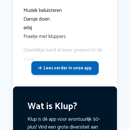
Muziek beluisteren
Dansje doen
erbij
Praatje met kluppers
Geweldige band al meer geweest in de
waag
Lees verder in onze app
Wat is Klup?
Klup is dé app voor avontuurlijk 50-
plus! Vind een grote diversiteit aan