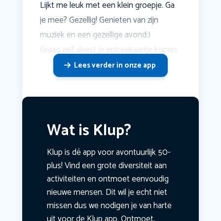
Lijkt me leuk met een klein groepje. Ga
je mee? Gezellig! Genieten van zijn
muziek en een gezellige avond:)
Graag zelf alvast je entreekaartje kopen.
Lees verder in onze app
Wat is Klup?
Klup is dé app voor avontuurlijk 50-
plus! Vind een grote diversiteit aan
activiteiten en ontmoet eenvoudig
nieuwe mensen. Dit wil je echt niet
missen dus we nodigen je van harte
uit voor de Klup app. Ontmoet,