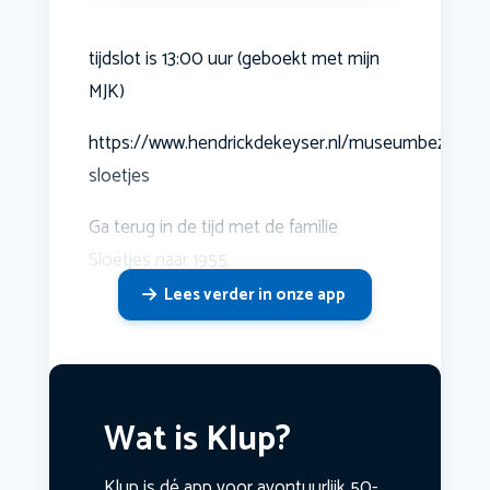
tijdslot is 13:00 uur (geboekt met mijn
MJK)
https://www.hendrickdekeyser.nl/museumbezoek/h
sloetjes
Ga terug in de tijd met de familie
Sloëtjes naar 1955.
Lees verder in onze app
Wat is Klup?
Klup is dé app voor avontuurlijk 50-