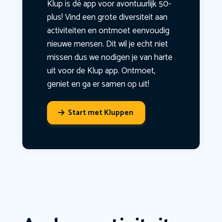
Klup is dé app voor avontuurlijk 50-
plus! Vind een grote diversiteit aan
activiteiten en ontmoet eenvoudig
nieuwe mensen. Dit wil je echt niet
missen dus we nodigen je van harte
uit voor de Klup app. Ontmoet,
geniet en ga er samen op uit!
Start met Kluppen