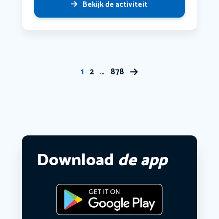
Bekijk de activiteit
1
2
…
878
Download
de app