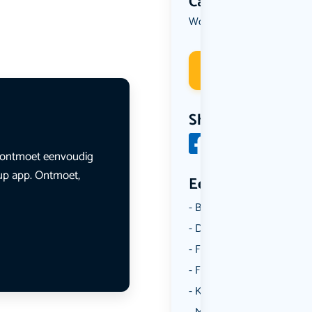
Categorie
Workshop
Deelneme
Share
en ontmoet eenvoudig
lup app. Ontmoet,
Een aantal catego
Borrelen
Dansen
Fietsen
Film
Kunst & Cultuur