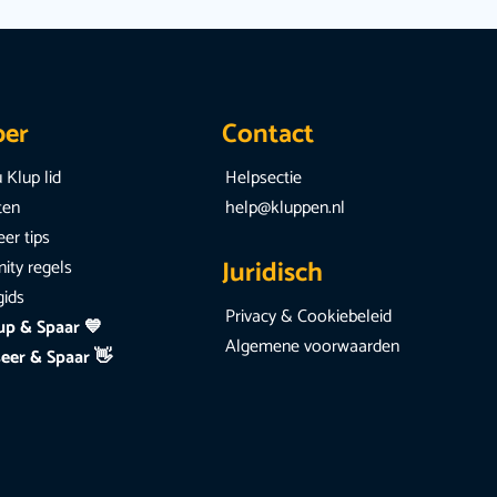
per
Contact
 Klup lid
Helpsectie
iten
help@kluppen.nl
er tips
Juridisch
ty regels
gids
Privacy & Cookiebeleid
up & Spaar 💙
Algemene voorwaarden
eer & Spaar 👋