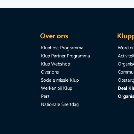
Over ons
Klup
Kluphost Programma
Word nu
Klup Partner Programma
Activite
Klup Webshop
Organise
Over ons
Communi
Sociale missie Klup
Opstart
Werken bij Klup
Deel Kl
Pers
Organis
Nationale Snertdag