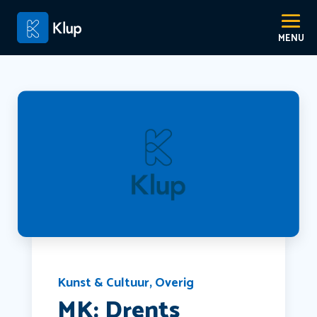
Kunst & Cultuur
,
Overig
MK: Drents