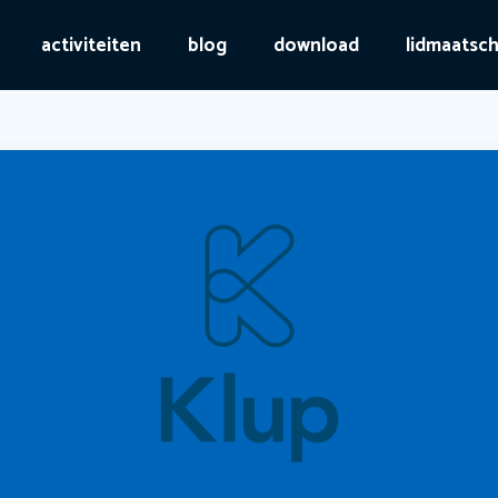
activiteiten
blog
download
lidmaatsc