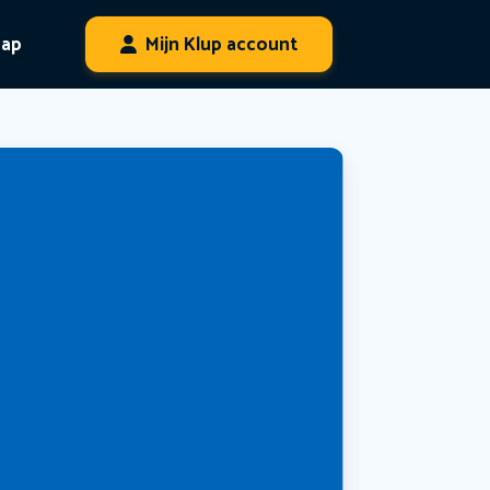
hap
Mijn Klup account