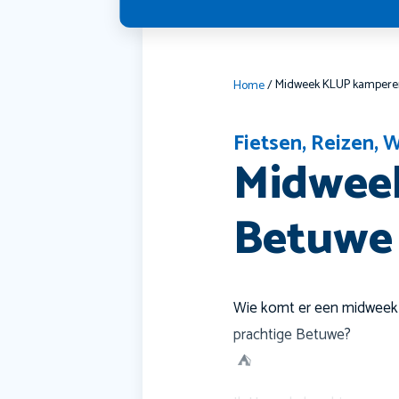
Home
/
Fietsen
,
Reizen
,
W
Midwee
Betuwe
Wie komt er een midweek g
prachtige Betuwe?
️ ⛺️