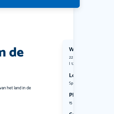
n de
Wanneer?
22 June 2026 | 14:00 tot 
| 12:00
Locatie
Spilbergen...
an het land in de
Plekken
15 plekken beschikbaar