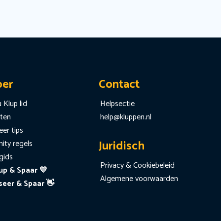
per
Contact
 Klup lid
Helpsectie
iten
help@kluppen.nl
er tips
Juridisch
ty regels
gids
Privacy & Cookiebeleid
up & Spaar 💙
Algemene voorwaarden
seer & Spaar 👋