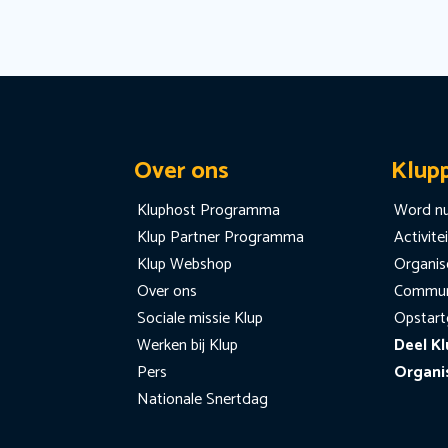
Over ons
Klup
Kluphost Programma
Word nu
Klup Partner Programma
Activite
Klup Webshop
Organise
Over ons
Communi
Sociale missie Klup
Opstart
Werken bij Klup
Deel Kl
Pers
Organi
Nationale Snertdag