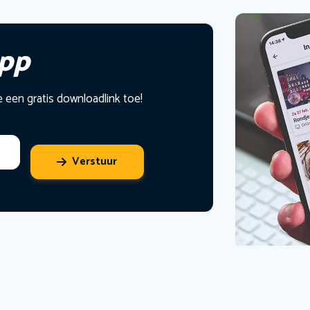
app
e een gratis downloadlink toe!
Verstuur