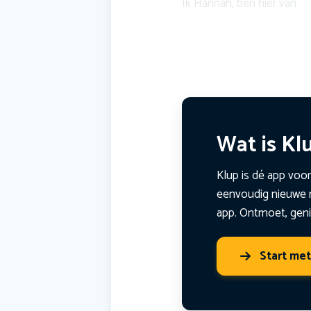
Ik Hannah, ben hier van
Wat is Kl
Klup is dé app voor
eenvoudig nieuwe m
app. Ontmoet, geni
Start me