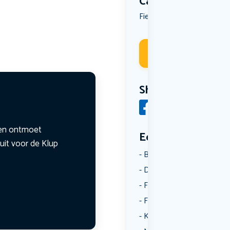
Categorie
Fietsen
Reizen
Wandelen
,
,
Deelneme
Share
n en ontmoet
Een aantal catego
uit voor de Klup
Borrelen
Dansen
Fietsen
Film
Kunst & Cultuur