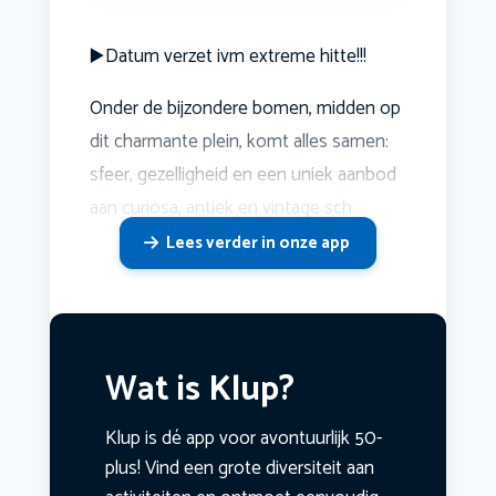
▶️Datum verzet ivm extreme hitte!!!
Onder de bijzondere bomen, midden op
dit charmante plein, komt alles samen:
sfeer, gezelligheid en een uniek aanbod
aan curiosa, antiek en vintage sch
Lees verder in onze app
Wat is Klup?
Klup is dé app voor avontuurlijk 50-
plus! Vind een grote diversiteit aan