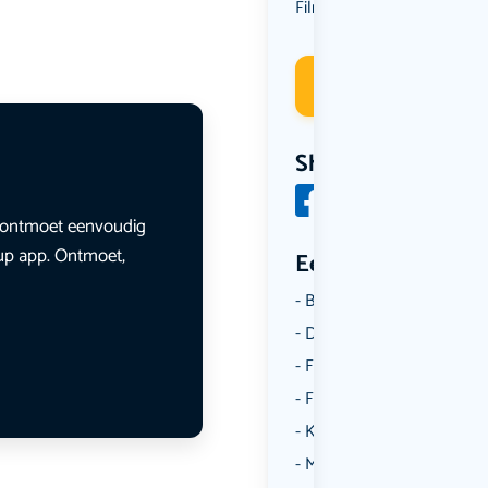
Film
Uit eten
,
Deelneme
Share
en ontmoet eenvoudig
lup app. Ontmoet,
Een aantal catego
Borrelen
Dansen
Fietsen
Film
Kunst & Cultuur
Muziek