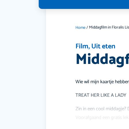
Middagfilm in Floralis Li
Home
/
Film
,
Uit eten
Middagfi
Wie wil mijn kaartje hebbe
TREAT HER LIKE A LADY
Zin in een cool middagje? D
Voorafgaand een gratis lekk