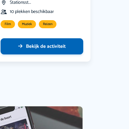
Stationsst...
10 plekken beschikbaar
Film
Muziek
Reizen
Bekijk de activiteit