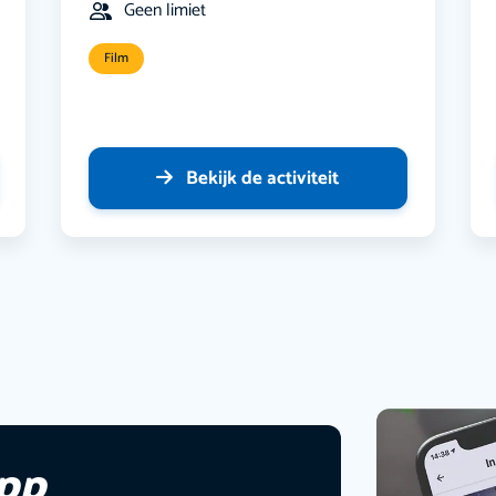
Geen limiet
Film
Bekijk de activiteit
app