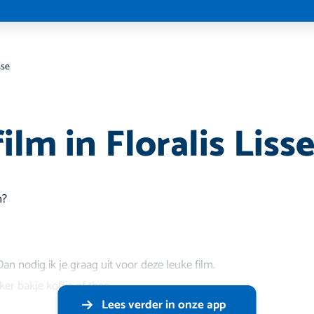
sse
lm in Floralis Liss
n?
an nodig ik je graag uit voor deze leuke film.
er bakje koffie of thee
Lees verder in onze app