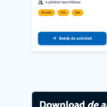
6 plekken beschikbaar
Borrelen
Film
Spel
Bekijk de activiteit
Download
de 