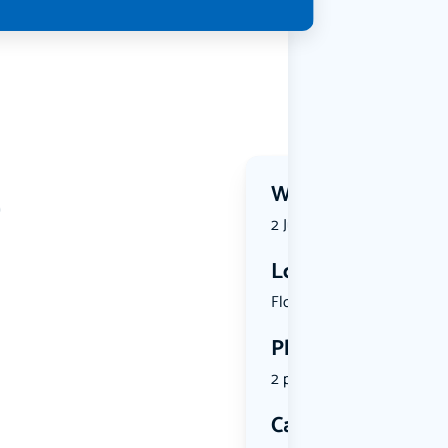
e
Wanneer?
2 July 2026 | 15:00
Locatie
Floralispl...
Plekken
2 plekken beschikbaar
Categorie