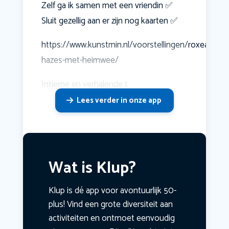
Zelf ga ik samen met een vriendin ✅️
Sluit gezellig aan er zijn nog kaarten ✅️
https://www.kunstmin.nl/voorstellingen/roxeanne-
hazes-met-heimwee/
Intieme en verhalende t
Lees verder in onze app
Wat is Klup?
Klup is dé app voor avontuurlijk 50-
plus! Vind een grote diversiteit aan
activiteiten en ontmoet eenvoudig