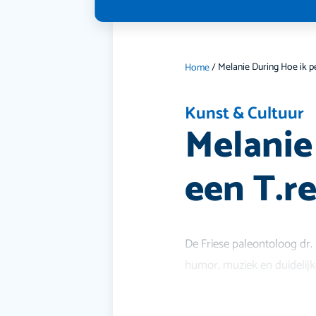
Home
/
Kunst & Cultuur
Melanie
een T.r
De Friese paleontoloog dr. 
humor, muziek en duidelijk