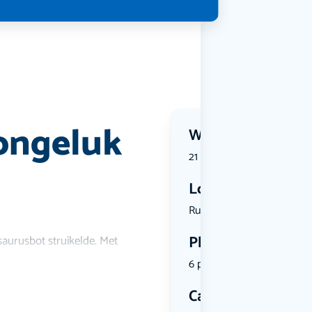
 ongeluk
Wanneer?
21 October 2026 | 20:00
Locatie
Ruiterskwa...
Plekken
osaurusbot struikelde. Met
6 plekken beschikbaar
Categorie