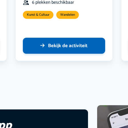
6 plekken beschikbaar
Kunst & Cultuur
Wandelen
Bekijk de activiteit
app