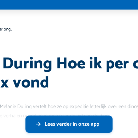
Melanie During Hoe ik per ongeluk een T.rex vond
 During Hoe ik per
ex vond
Melanie During vertelt hoe ze op expeditie letterlijk over een din
e verhalen neemt ze je mee naar de tijd van de dino
Lees verder in onze app