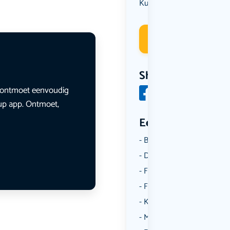
Kunst & Cultuur
Deelneme
Share
en ontmoet eenvoudig
lup app. Ontmoet,
Een aantal catego
Borrelen
Dansen
Fietsen
Film
Kunst & Cultuur
Muziek