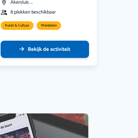
Akersluis ...
8 plekken beschikbaar
Kunst & Cultuur
Wandelen
Bekijk de activiteit