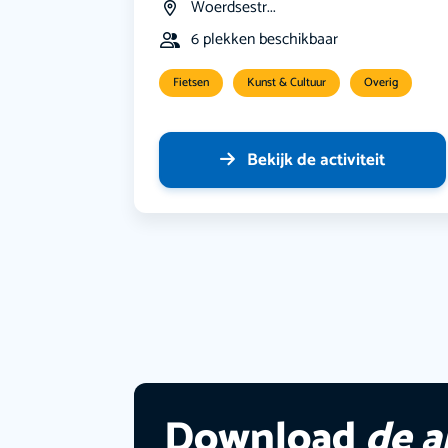
Woerdsestr...
6 plekken beschikbaar
Fietsen
Kunst & Cultuur
Overig
Bekijk de activiteit
Download
de 