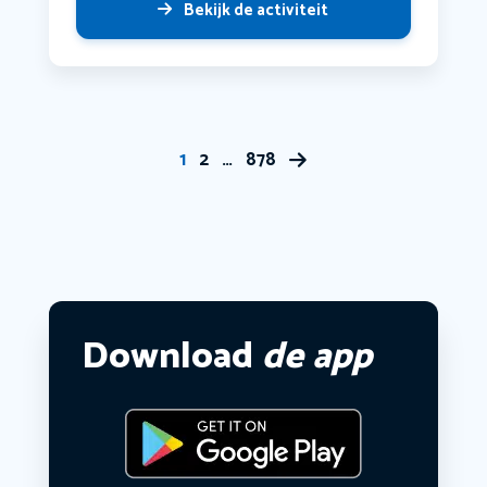
Bekijk de activiteit
1
2
…
878
Download
de app