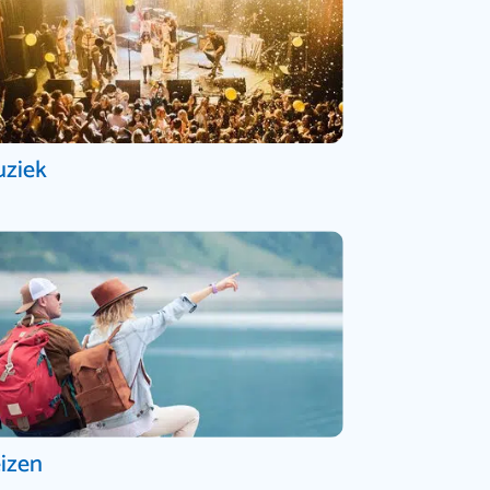
ziek
izen