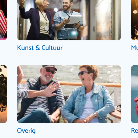
Kunst & Cultuur
Mu
Overig
Re