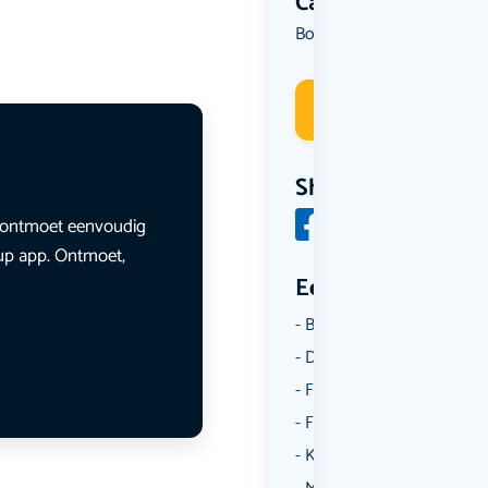
Categorie
Borrelen
Deelneme
Share
en ontmoet eenvoudig
lup app. Ontmoet,
Een aantal catego
Borrelen
Dansen
Fietsen
Film
Kunst & Cultuur