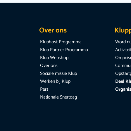
Over ons
Klup
Kluphost Programma
Word nu
Klup Partner Programma
Activite
Klup Webshop
Organise
Over ons
Communi
Sociale missie Klup
Opstart
Werken bij Klup
Deel Kl
Pers
Organis
Nationale Snertdag