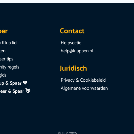
per
Contact
 Klup lid
Helpsectie
iten
help@kluppen.nl
er tips
Juridisch
ty regels
gids
Privacy & Cookiebeleid
up & Spaar 💙
Algemene voorwaarden
eer & Spaar 👋
© Klup 2026