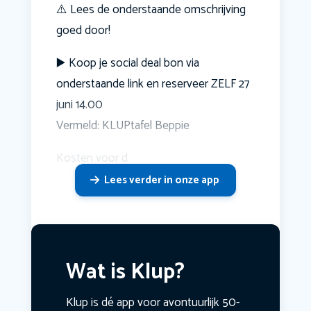
⚠️ Lees de onderstaande omschrijving
goed door!
▶️ Koop je social deal bon via
onderstaande link en reserveer ZELF 27
juni 14.00
Vermeld: KLUPtafel Beppie
Kosten voor d
Lees verder in onze app
Wat is Klup?
Klup is dé app voor avontuurlijk 50-