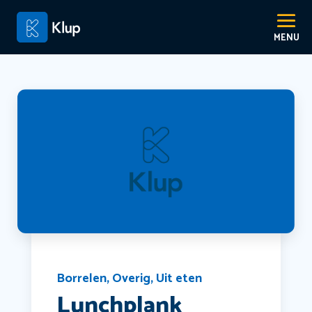
Borrelen
,
Overig
,
Uit eten
Lunchplank