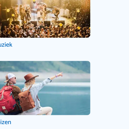
ziek
izen