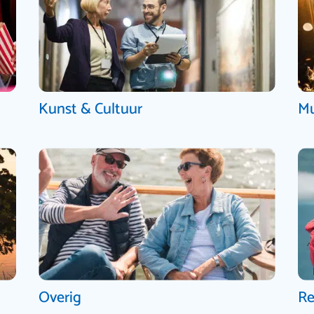
Kunst & Cultuur
Mu
Overig
Re