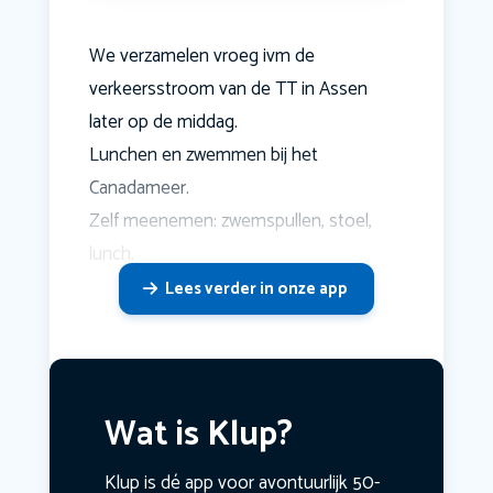
We verzamelen vroeg ivm de
verkeersstroom van de TT in Assen
later op de middag.
Lunchen en zwemmen bij het
Canadameer.
Zelf meenemen: zwemspullen, stoel,
lunch.
Lees verder in onze app
Wat is Klup?
Klup is dé app voor avontuurlijk 50-