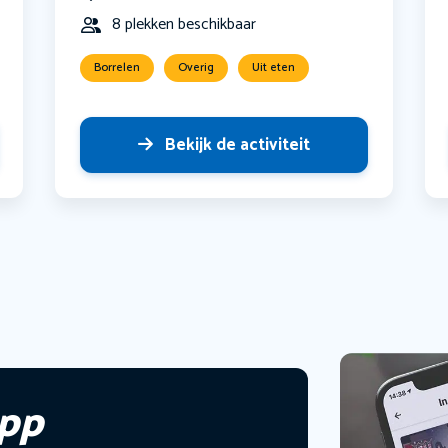
8 plekken beschikbaar
Borrelen
Overig
Uit eten
Bekijk de activiteit
app