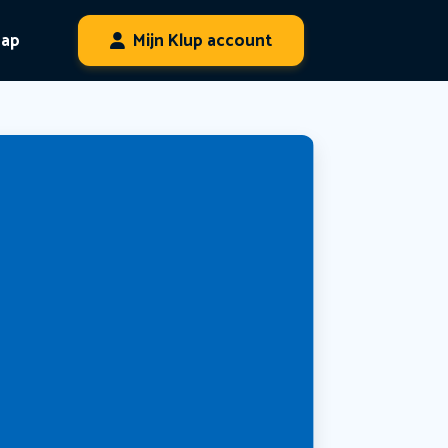
hap
Mijn Klup account