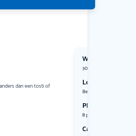
Wanneer?
30 July 2026 | 13:30
Locatie
 anders dan een tosti of
Belfort 12...
Plekken
8 plekken beschikbaar
Categorie