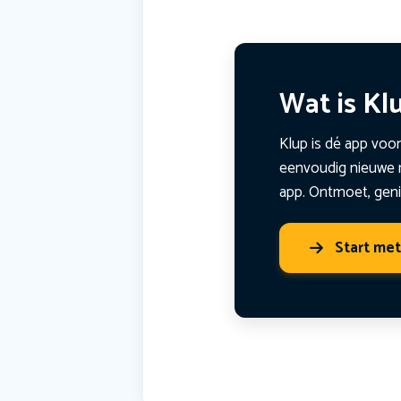
Wat is Kl
Klup is dé app voor
eenvoudig nieuwe m
app. Ontmoet, geni
Start me