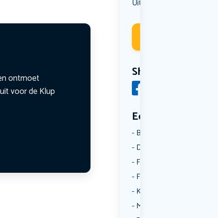
Uit eten
Deelneme
Share
n en ontmoet
uit voor de Klup
Een aantal catego
Borrelen
Dansen
Fietsen
Film
Kunst & Cultuur
Muziek