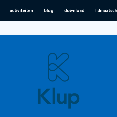
activiteiten
blog
download
lidmaatsc