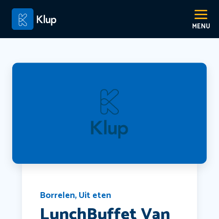
Borrelen
,
Uit eten
LunchBuffet Van