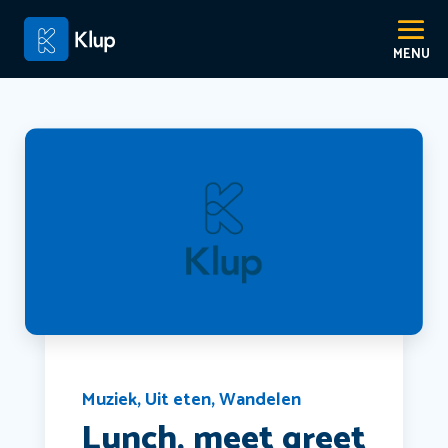
Muziek
,
Uit eten
,
Wandelen
Lunch, meet greet