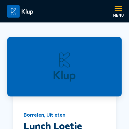
Borrelen
,
Uit eten
Lunch Loetje