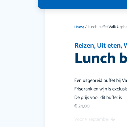
Lunch buffet Valk Ugch
Home
/
Reizen
,
Uit eten
,
Lunch b
Een uitgebreid buffet bij Va
Frisdrank en wijn is exclusie
De prijs voor dit buffet is
€ 24,00.
Voor 5 september �