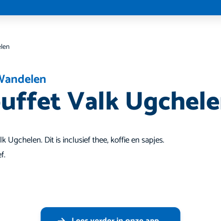
elen
Wandelen
uffet Valk Ugchel
lk Ugchelen. Dit is inclusief thee, koffie en sapjes.
f.
Lees verder in onze app