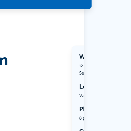
en
Wanneer?
12 September 2026 | 12:20 t
September 2026 | 14:30
Locatie
Van Golste...
Plekken
8 plekken beschikbaar