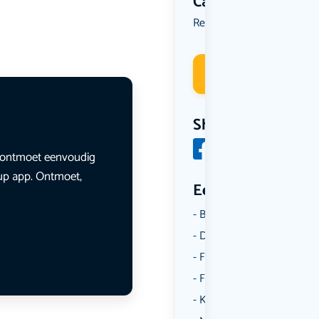
Categorie
Reizen
Uit eten
Wandelen
,
,
Deelneme
Share
en ontmoet eenvoudig
lup app. Ontmoet,
Een aantal catego
Borrelen
Dansen
Fietsen
Film
Kunst & Cultuur