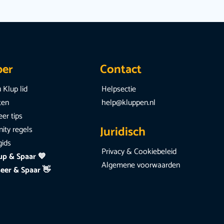
per
Contact
 Klup lid
Helpsectie
iten
help@kluppen.nl
er tips
Juridisch
ty regels
gids
Privacy & Cookiebeleid
up & Spaar 💙
Algemene voorwaarden
eer & Spaar 👋