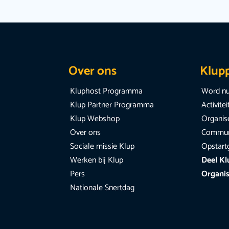
Over ons
Klup
Kluphost Programma
Word nu
Klup Partner Programma
Activite
Klup Webshop
Organise
Over ons
Communi
Sociale missie Klup
Opstart
Werken bij Klup
Deel Kl
Pers
Organis
Nationale Snertdag