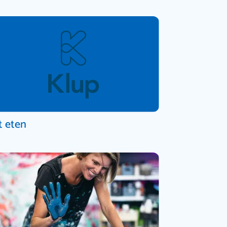
t eten