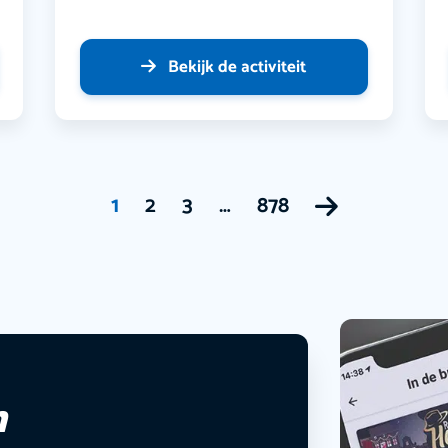
Bekijk de activiteit
1
2
3
…
878
n