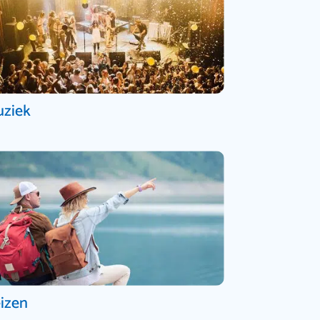
ziek
izen