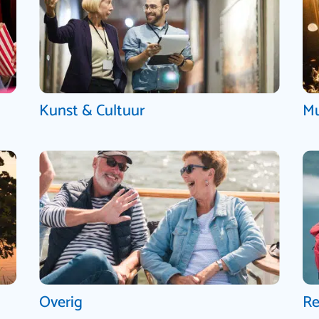
Kunst & Cultuur
Mu
Overig
Re