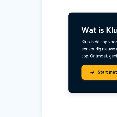
Wat is Kl
Klup is dé app voor
eenvoudig nieuwe m
app. Ontmoet, geni
Start me