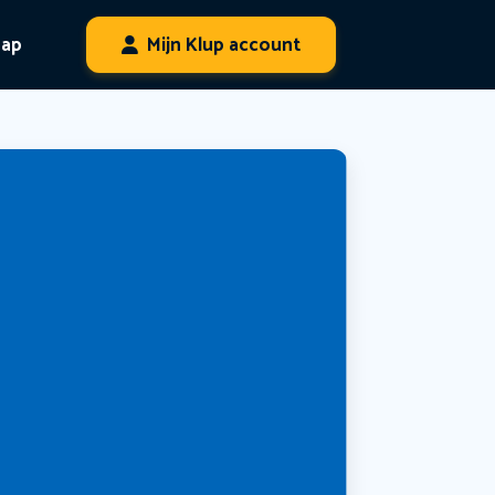
hap
Mijn Klup account