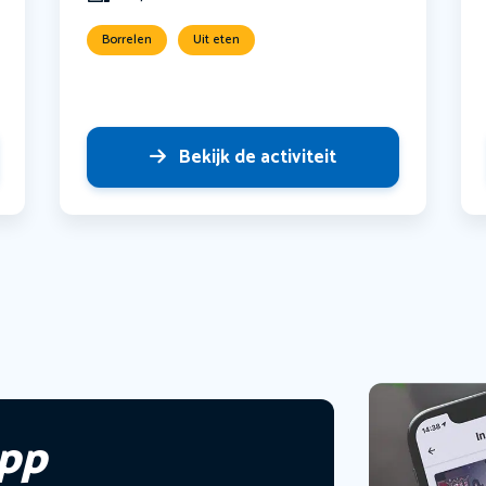
Borrelen
Uit eten
Bekijk de activiteit
app