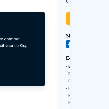
Uit eten
Deelneme
Share
n en ontmoet
uit voor de Klup
Een aantal catego
Borrelen
Dansen
Fietsen
Film
Kunst & Cultuur
Muziek