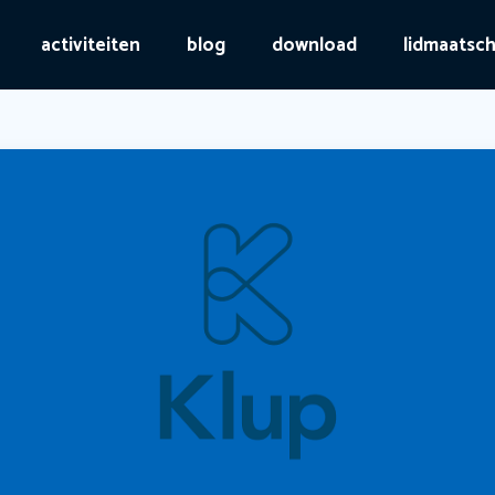
activiteiten
blog
download
lidmaatsc