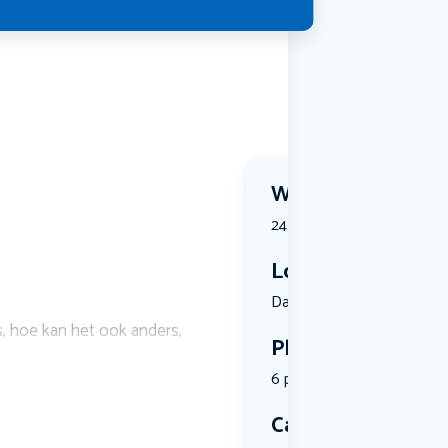
Wanneer?
24 June 2026 | 12:30
Locatie
Daam Focke...
, hoe kan het ook anders,
Plekken
6 plekken beschikbaar
Categorie