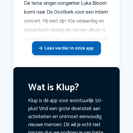
De Ierse singer-songwriter Luka Bloom
komt naar De Oostkerk voor een intiem
concert. Hij viert zijn 70e verjaardag en
presenteert daarbij zijn nieuwe album A
Second Wind, dat hij schreef na een har
Lees verder in onze app
Wat is Klup?
Klup is dé app voor avontuurlijk 50-
plus! Vind een grote diversiteit aan
activiteiten en ontmoet eenvoudig
nieuwe mensen. Dit wil je echt niet
missen dus we nodigen je van harte