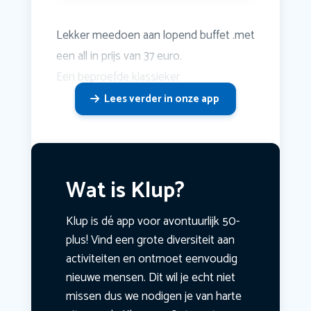
Lekker meedoen aan lopend buffet .met
een all in prijs van 37 euro.
Een beproefde klassieker
Lees verder in onze app
Wat is Klup?
Klup is dé app voor avontuurlijk 50-
plus! Vind een grote diversiteit aan
activiteiten en ontmoet eenvoudig
nieuwe mensen. Dit wil je echt niet
missen dus we nodigen je van harte