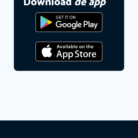
Download
de app