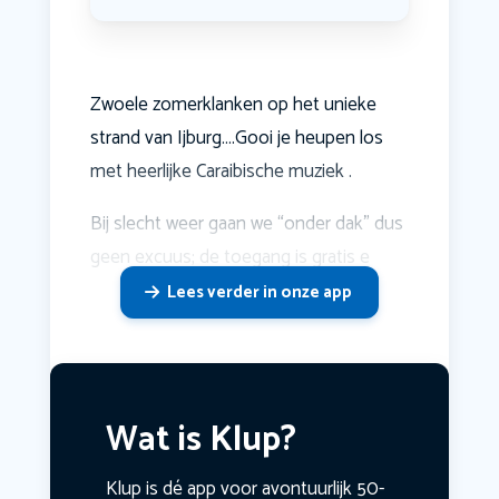
Zwoele zomerklanken op het unieke
strand van Ijburg….Gooi je heupen los
met heerlijke Caraibische muziek .
Bij slecht weer gaan we “onder dak” dus
geen excuus; de toegang is gratis e
Lees verder in onze app
Wat is Klup?
Klup is dé app voor avontuurlijk 50-