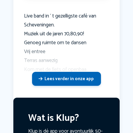
Live band in ‘ t gezelligste café van
Scheveningen.
Muziek uit de jaren 70,80,90!
Genoeg ruimte om te dansen
Vrij entree
Terras aanwezig
Kom met de fiets of openbaa
Lees verder in onze app
Wat is Klup?
Klup is dé app voor avontuurlijk 50-