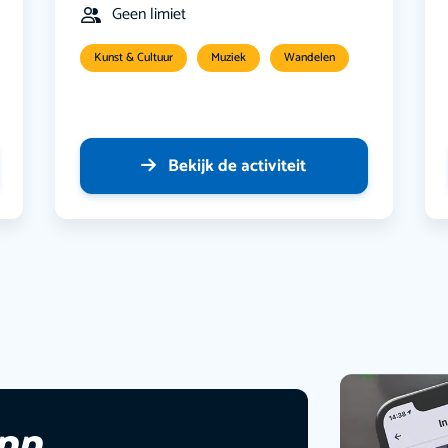
Geen limiet
Kunst & Cultuur
Muziek
Wandelen
Bekijk de activiteit
app