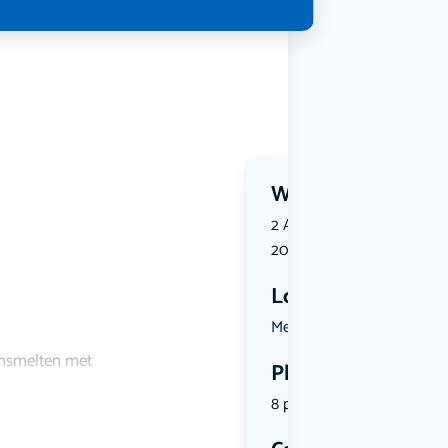
Wanneer?
2 August 2026 | 14:00 tot 
2026 | 17:00
Locatie
Melkmarkt ...
ensmelten met
Plekken
8 plekken beschikbaar