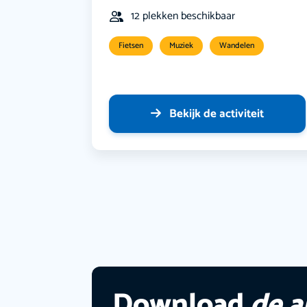
12 plekken beschikbaar
Fietsen
Muziek
Wandelen
Bekijk de activiteit
Download
de 