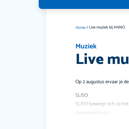
Live muziek bij ANNO
Home
/
Muziek
Live mu
Op 2 augustus ervaar je d
SLISO
SLISO beweegt zich op het
meeslepende gro