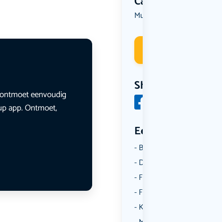
Categorie
Muziek
Deelneme
Share
en ontmoet eenvoudig
lup app. Ontmoet,
Een aantal catego
Borrelen
Dansen
Fietsen
Film
Kunst & Cultuur