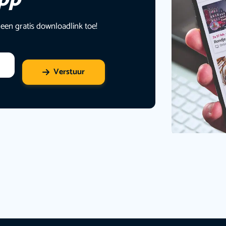
 een gratis downloadlink toe!
Verstuur