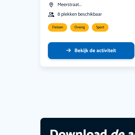
Meerstraat...
8 plekken beschikbaar
Fietsen
Overig
Sport
Bekijk de activiteit
Download
de 