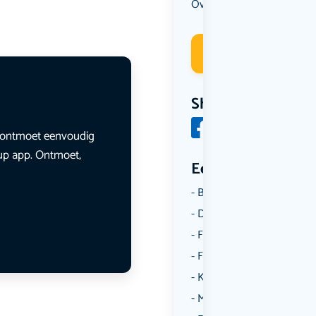
Overig
Deelneme
Share
en ontmoet eenvoudig
lup app. Ontmoet,
Een aantal catego
Borrelen
Dansen
Fietsen
Film
Kunst & Cultuur
Muziek