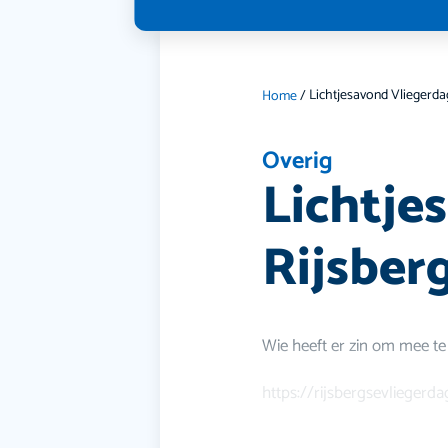
Home
/
Overig
Lichtje
Rijsber
Wie heeft er zin om mee te
https://rijsbergsevliegerda