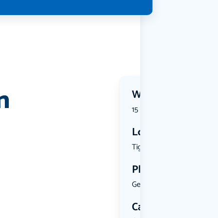
n
Wanneer?
15 August 2026 | 20:00
Locatie
Tiggeltses...
Plekken
Geen limiet
Categorie