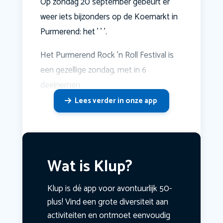
Op zondag 20 september gebeurt er
weer iets bijzonders op de Koemarkt in
Purmerend: het ' ' '.
Het Purmerend Rock 'n Roll Festival is
een gezellige zondag, met in 6
deelnemen
Lees verder in onze app
Wat is Klup?
Klup is dé app voor avontuurlijk 50-
plus! Vind een grote diversiteit aan
activiteiten en ontmoet eenvoudig