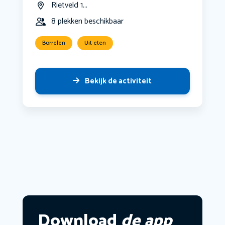
Rietveld 1...
8 plekken beschikbaar
Borrelen
Uit eten
Bekijk de activiteit
Download
de app