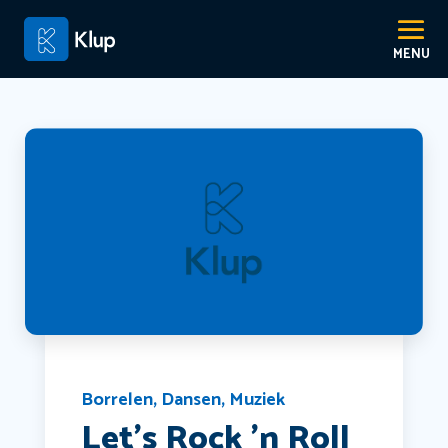
Borrelen
,
Dansen
,
Muziek
Let’s Rock ’n Roll