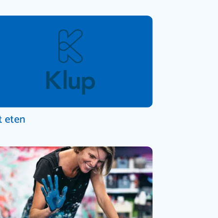
t eten