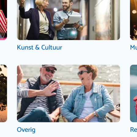
Kunst & Cultuur
Mu
Overig
Re