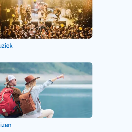
ziek
izen