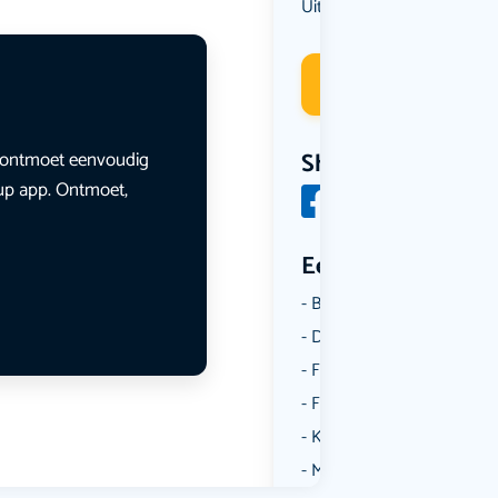
Uit eten
Deelneme
en ontmoet eenvoudig
Share
lup app. Ontmoet,
Een aantal catego
Borrelen
Dansen
Fietsen
Film
Kunst & Cultuur
Muziek