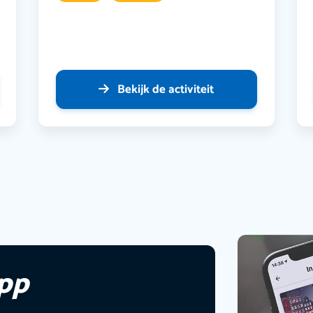
Bekijk de activiteit
app