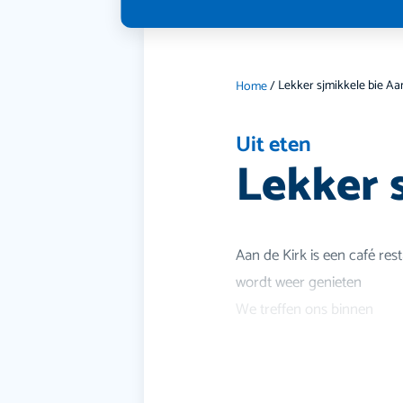
Home
/
Uit eten
Lekker 
Aan de Kirk is een café res
wordt weer genieten
We treffen ons binnen