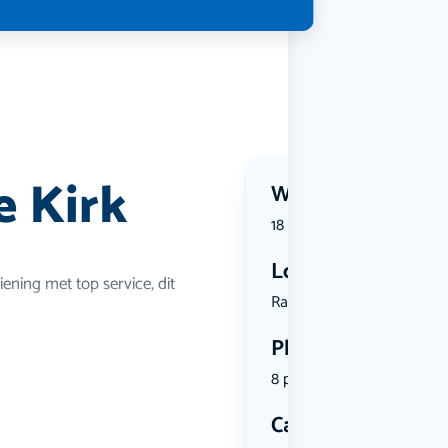
e Kirk
Wanneer?
18 July 2026 | 18:30
Locatie
iening met top service, dit
Raadhuispl...
Plekken
8 plekken beschikbaar
Categorie